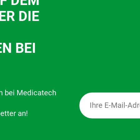
UF DEM
ER DIE
N BEI
n bei Medicatech
etter an!