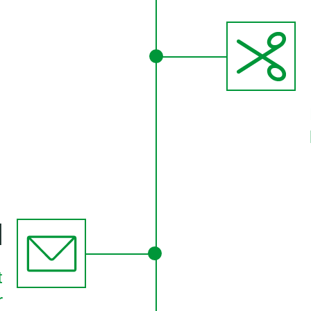
d
t
r