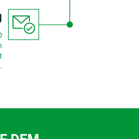
g
0
n
t
.