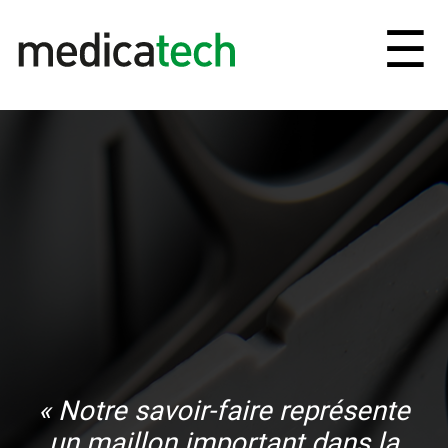
Ouv
☰
et
fe
le
me
« Notre savoir-faire représente
un maillon important dans la